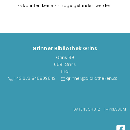
n
Es konnten keine Einträge gefunden werden.
s
t
a
l
t
u
Grinner Bibliothek Grins
n
Grins 89
g
6591 Grins
e
Tirol
n
+43 676 846909642
grinner@bibliotheken.at
Fußzeilenmenü
DATENSCHUTZ
IMPRESSUM