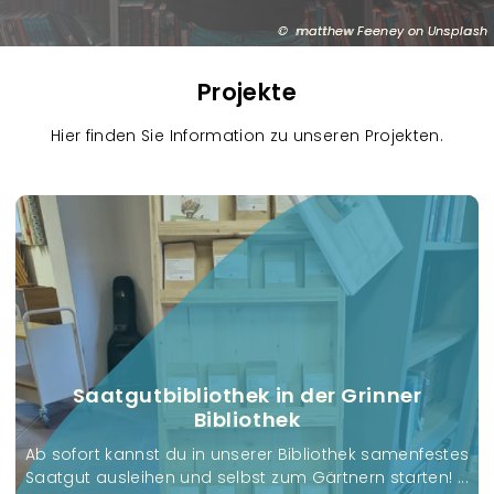
matthew Feeney on Unsplash
Projekte
Hier finden Sie Information zu unseren Projekten.
R
e
f
e
r
e
n
z
Saatgutbibliothek in der Grinner
e
Bibliothek
n
Ab sofort kannst du in unserer Bibliothek samenfestes
Saatgut ausleihen und selbst zum Gärtnern starten! ...